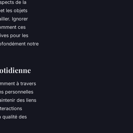
spects de la
et les objets
ller. Ignorer
 comment ces
ives pour les
profondément notre
uotidienne
amment à travers
ns personnelles
intenir des liens
teractions
a qualité des