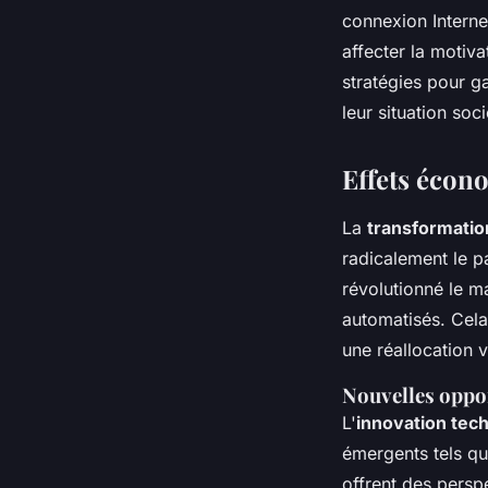
connexion Internet
affecter la motiva
stratégies pour g
leur situation so
Effets écon
La
transformati
radicalement le p
révolutionné le m
automatisés. Cela
une réallocation 
Nouvelles oppo
L'
innovation tec
émergents tels que
offrent des persp