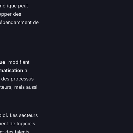
umérique peut
lopper des
indépendamment de
ue
, modifiant
matisation
a
r des processus
teurs, mais aussi
loi. Les secteurs
ment de logiciels
nt des talents