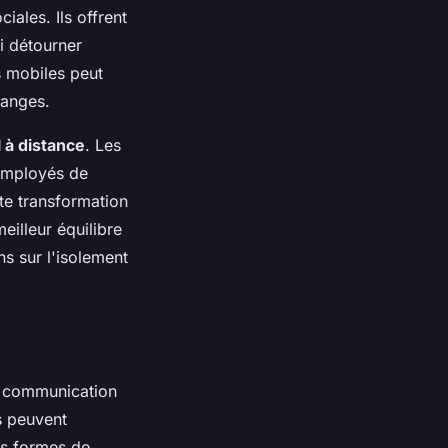
iales. Ils offrent
i détourner
s mobiles peut
hanges.
l à distance
. Les
 employés de
tte transformation
eilleur équilibre
ns sur l'isolement
e communication
s peuvent
es formes de