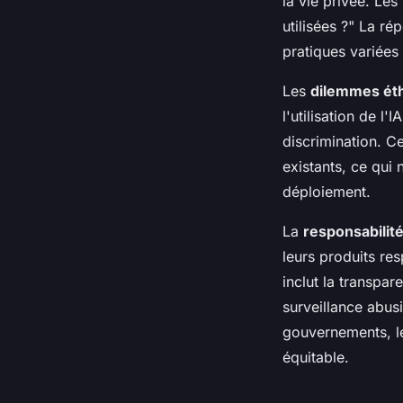
la vie privée. Le
utilisées ?" La ré
pratiques variées
Les
dilemmes ét
l'utilisation de l
discrimination. C
existants, ce qui
déploiement.
La
responsabilit
leurs produits res
inclut la transpar
surveillance abus
gouvernements, le
équitable.