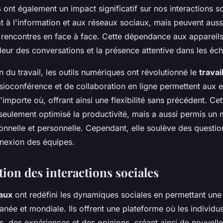
s
ont également un impact significatif sur nos interactions soc
 à l'information et aux réseaux sociaux, mais peuvent auss
de rencontres en face à face. Cette dépendance aux appareil
deur des conversations et la présence attentive dans les éc
n du travail, les outils numériques ont révolutionné le
travai
sioconférence et de collaboration en ligne permettent aux
n'importe où, offrant ainsi une flexibilité sans précédent. Ce
eulement optimisé la productivité, mais a aussi permis un m
ionnelle et personnelle. Cependant, elle soulève des questio
nnexion des équipes.
ion des interactions sociales
aux
ont redéfini les dynamiques sociales en permettant un
anée et mondiale. Ils offrent une plateforme où les individu
s, des expériences et des opinions, créant ainsi de nouvell