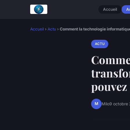
Accueil
A
Accueil
›
Actu
›
Comment la technologie informatique
ACTU
Commen
transfo
pouvez 
M
Milo
9 octobre